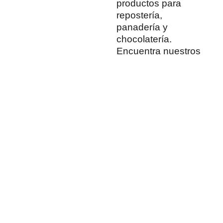
productos para
repostería,
panadería y
chocolatería.
Encuentra nuestros
productos en
variedad de tiendas
físicas y en línea.
Encontrar mi tienda
más cercana
Medellín, Colombia
+57 321 777 63 51